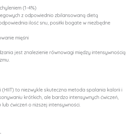
achyleniem (1-4%)
biegowych z odpowiednio zbilansowaną dietą
odpowiednia ilość snu, posiłki bogate w niezbędne
lowanie mięśni
zania jest znalezienie równowagi między intensywnością
zmu.
(HIIT) to niezwykle skuteczna metoda spalania kalorii i
konywaniu krótkich, ale bardzo intensywnych ćwiczeń,
lub ćwiczeń o niższej intensywności.