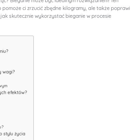
ząć? Bieganie może być idealnym rozwiązaniem! Ten
o pomoże ci zrzucić zbędne kilogramy, ale także poprawi
 jak skutecznie wykorzystać bieganie w procesie
niu?
y wagi?
owym
zych efektów?
u?
 stylu życia