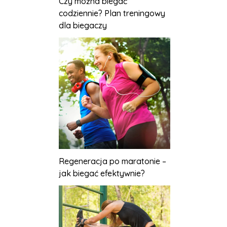
Czy można biegać
codziennie? Plan treningowy
dla biegaczy
Regeneracja po maratonie –
jak biegać efektywnie?