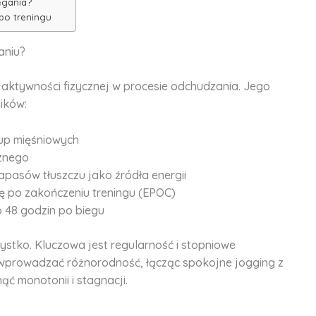
egania?
 po treningu
aniu?
m aktywności fizycznej w procesie odchudzania. Jego
ików:
up mięśniowych
znego
asów tłuszczu jako źródła energii
się po zakończeniu treningu (EPOC)
 48 godzin po biegu
ystko. Kluczowa jest regularność i stopniowe
 wprowadzać różnorodność, łącząc spokojne jogging z
ąć monotonii i stagnacji.