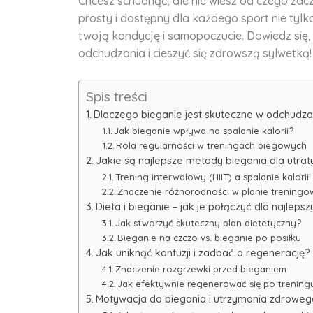
Chcesz schudnąć, ale nie wiesz od czego zac
prosty i dostępny dla każdego sport nie tylk
twoją kondycję i samopoczucie. Dowiedz się,
odchudzania i cieszyć się zdrowszą sylwetką!
Spis treści
Dlaczego bieganie jest skuteczne w odchudza
Jak bieganie wpływa na spalanie kalorii?
Rola regularności w treningach biegowych
Jakie są najlepsze metody biegania dla utrat
Trening interwałowy (HIIT) a spalanie kalorii
Znaczenie różnorodności w planie trening
Dieta i bieganie – jak je połączyć dla najleps
Jak stworzyć skuteczny plan dietetyczny?
Bieganie na czczo vs. bieganie po posiłku
Jak uniknąć kontuzji i zadbać o regenerację?
Znaczenie rozgrzewki przed bieganiem
Jak efektywnie regenerować się po trening
Motywacja do biegania i utrzymania zdrowego