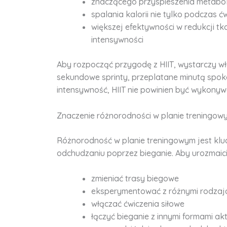
znaczącego przyspieszenia metabo
spalania kalorii nie tylko podczas ć
większej efektywności w redukcji tka
intensywności
Aby rozpocząć przygodę z HIIT, wystarczy wł
sekundowe sprinty, przeplatane minutą spok
intensywność, HIIT nie powinien być wykonywa
Znaczenie różnorodności w planie treningow
Różnorodność w planie treningowym jest klu
odchudzaniu poprzez bieganie. Aby urozmaicić
zmieniać trasy biegowe
eksperymentować z różnymi rodzaj
włączać ćwiczenia siłowe
łączyć bieganie z innymi formami ak