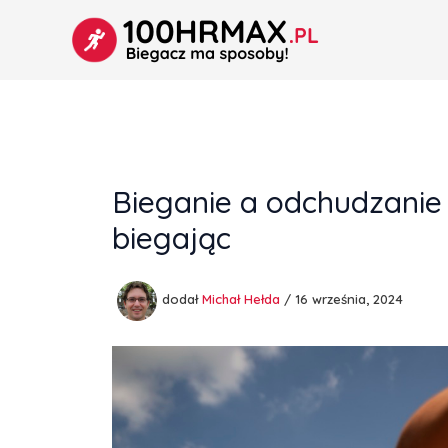
Przejdź
do
treści
Bieganie a odchudzanie 
biegając
dodał
Michał Hełda
/
16 września, 2024