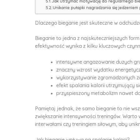
Jak utrzymać motywację do regularnego bi
Unikanie pułapki nagradzania się jedzeniem
Dlaczego bieganie jest skuteczne w odchudz
Bieganie to jedna z najskuteczniejszych for
efektywność wynika z kilku kluczowych czynn
intensywne angażowanie dużych gr
znaczny wzrost wydatku energetyc
wykorzystywanie zgromadzonych zap
efekt spalania kalorii utrzymujący 
przyspieszony metabolizm nawet do
Pamiętaj jednak, że samo bieganie to nie wsz
zwiększanie intensywności treningów. Warto
interwałami czy treningiem siłowym, aby unikn
Jak bieganie wpływa na spalanie kalorii?