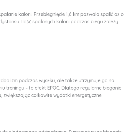
lanie kalorii. Przebiegnięcie 1,6 km pozwala spalić aż o
dystansu. Ilość spalonych kalorii podczas biegu zależy
etabolizm podczas wysiłku, ale także utrzymuje go na
 treningu – to efekt EPOC. Dlatego regularne bieganie
, zwiększając całkowite wydatki energetyczne
z do skutecznego odchudzania. Systematyczne bieganie: