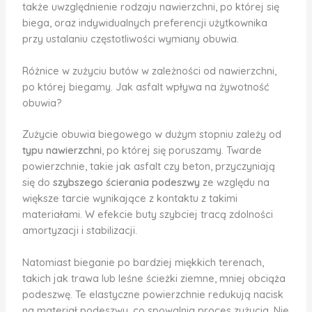
także uwzględnienie rodzaju nawierzchni, po której się
biega, oraz indywidualnych preferencji użytkownika
przy ustalaniu częstotliwości wymiany obuwia.
Różnice w zużyciu butów w zależności od nawierzchni,
po której biegamy. Jak asfalt wpływa na żywotność
obuwia?
Zużycie obuwia biegowego w dużym stopniu zależy od
typu nawierzchni
, po której się poruszamy. Twarde
powierzchnie, takie jak asfalt czy beton, przyczyniają
się do
szybszego ścierania podeszwy
ze względu na
większe tarcie wynikające z kontaktu z takimi
materiałami. W efekcie buty szybciej tracą zdolności
amortyzacji i stabilizacji.
Natomiast bieganie po bardziej miękkich terenach,
takich jak trawa lub leśne ścieżki ziemne, mniej obciąża
podeszwę. Te elastyczne powierzchnie redukują nacisk
na materiał podeszwy, co spowalnia proces zużycia. Nie