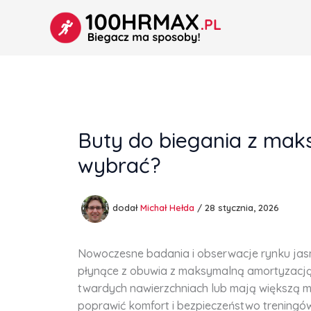
Przejdź
do
treści
Buty do biegania z mak
wybrać?
dodał
Michał Hełda
/
28 stycznia, 2026
Nowoczesne badania i obserwacje rynku jasn
płynące z obuwia z maksymalną amortyzacją.
twardych nawierzchniach lub mają większą 
poprawić komfort i bezpieczeństwo trening