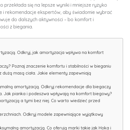
o przekłada się na lepsze wyniki i mniejsze ryzyko
e i rekomendacje ekspertów, aby świadomie wybrać
tywuje do dalszych aktywności – bo komfort i
ści z biegania.
yzacją. Odkryj, jak amortyzacja wpływa na komfort
czy? Poznaj znaczenie komfortu i stabilności w bieganiu
z dużą masą ciała. Jakie elementy zapewniają
ymalną amortyzacją. Odkryj rekomendacje dla biegaczy
ia. Jak pianka i podeszwa wpływają na komfort biegowy?
rtyzacją a tymi bez niej. Co warto wiedzieć przed
ierzchniach. Odkryj modele zapewniające wyjątkowy
symalną amortyzacją. Co oferują marki takie jak Hoka i