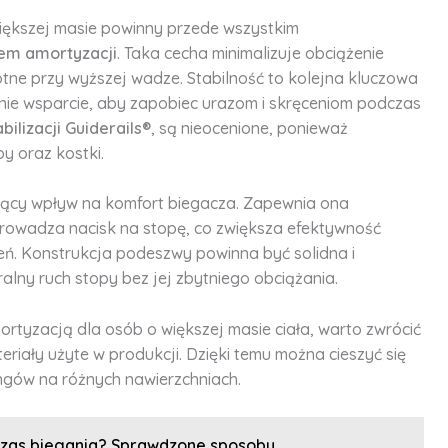
iększej masie powinny przede wszystkim
m amortyzacji
. Taka cecha minimalizuje obciążenie
totne przy wyższej wadze. Stabilność to kolejna kluczowa
ie wsparcie, aby zapobiec urazom i skręceniom podczas
bilizacji Guiderails®
, są nieocenione, ponieważ
y oraz kostki.
ący wpływ na komfort biegacza. Zapewnia ona
prowadza nacisk na stopę, co zwiększa efektywność
eń. Konstrukcja podeszwy powinna być solidna i
alny ruch stopy bez jej zbytniego obciążania.
rtyzacją dla osób o większej masie ciała, warto zwrócić
iały użyte w produkcji. Dzięki temu można cieszyć się
ngów na różnych nawierzchniach.
czas biegania? Sprawdzone sposoby