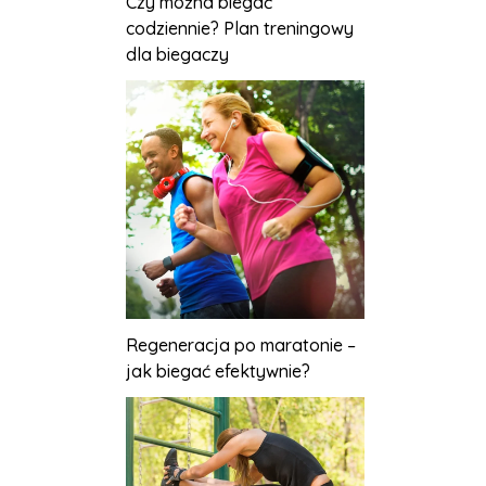
Czy można biegać
codziennie? Plan treningowy
dla biegaczy
Regeneracja po maratonie –
jak biegać efektywnie?