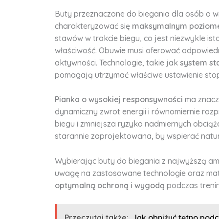
Buty przeznaczone do biegania dla osób o w
charakteryzować się
maksymalnym poziome
stawów w trakcie biegu, co jest niezwykle is
właściwość. Obuwie musi oferować odpowiedn
aktywności. Technologie, takie jak
system sta
pomagają utrzymać właściwe ustawienie stop
Pianka o wysokiej responsywności
ma znacz
dynamiczny zwrot energii i równomiernie roz
biegu i zmniejsza ryzyko nadmiernych obciąż
starannie zaprojektowana, by wspierać natur
Wybierając buty do biegania z najwyższą amo
uwagę na zastosowane technologie oraz mater
optymalną ochroną i wygodą
podczas treni
Przeczytaj także:
Jak obniżyć tętno pod