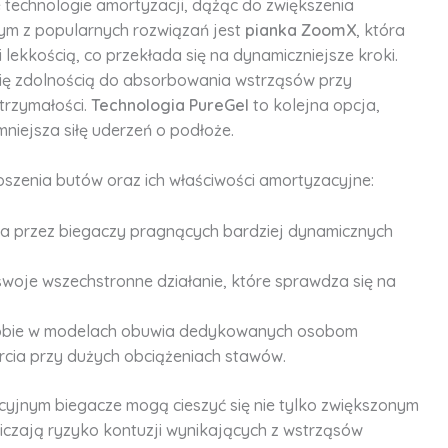
 technologie amortyzacji, dążąc do zwiększenia
nym z popularnych rozwiązań jest
pianka ZoomX
, która
 lekkością, co przekłada się na dynamiczniejsze kroki.
ię zdolnością do absorbowania wstrząsów przy
trzymałości.
Technologia PureGel
to kolejna opcja,
niejsza siłę uderzeń o podłoże.
szenia butów oraz ich właściwości amortyzacyjne:
na przez biegaczy pragnących bardziej dynamicznych
swoje wszechstronne działanie, które sprawdza się na
 sobie w modelach obuwia dedykowanych osobom
ia przy dużych obciążeniach stawów.
yjnym biegacze mogą cieszyć się nie tylko zwiększonym
iczają ryzyko kontuzji wynikających z wstrząsów