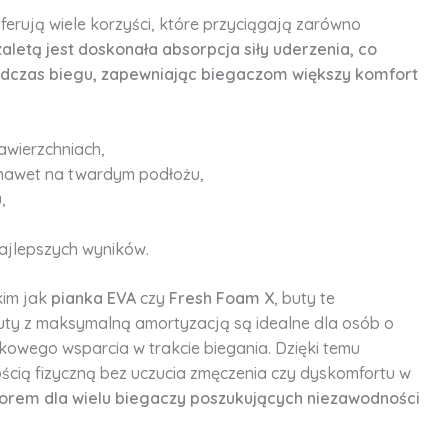
ferują wiele korzyści, które przyciągają zarówno
zaletą jest doskonała absorpcja siły uderzenia, co
odczas biegu, zapewniając biegaczom większy komfort
awierzchniach,
 nawet na twardym podłożu,
,
najlepszych wyników.
kim jak
pianka EVA
czy
Fresh Foam X
, buty te
buty z maksymalną amortyzacją są idealne dla osób o
tkowego wsparcia w trakcie biegania. Dzięki temu
ścią fizyczną bez uczucia zmęczenia czy dyskomfortu w
orem dla wielu biegaczy poszukujących niezawodności