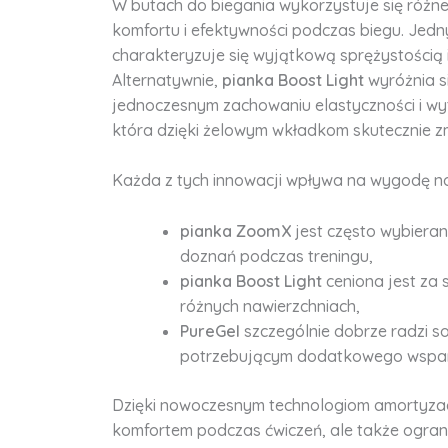
W butach do biegania wykorzystuje się różne
komfortu i efektywności podczas biegu. Jed
charakteryzuje się wyjątkową sprężystością i
Alternatywnie,
pianka Boost Light
wyróżnia s
jednoczesnym zachowaniu elastyczności i wy
która dzięki żelowym wkładkom skutecznie zm
Każda z tych innowacji wpływa na wygodę no
pianka ZoomX
jest często wybiera
doznań podczas treningu,
pianka Boost Light
ceniona jest za 
różnych nawierzchniach,
PureGel
szczególnie dobrze radzi
potrzebującym dodatkowego wsparc
Dzięki nowoczesnym technologiom amortyzac
komfortem podczas ćwiczeń, ale także ogran